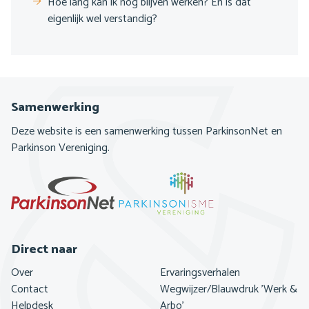
Hoe lang kan ik nog blijven werken? En is dat
eigenlijk wel verstandig?
Samenwerking
Deze website is een samenwerking tussen ParkinsonNet en
Parkinson Vereniging.
Direct naar
Footer
Over
Ervaringsverhalen
navigatie
Contact
Wegwijzer/Blauwdruk 'Werk &
Helpdesk
Arbo'