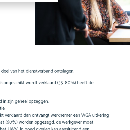
 deel van het dienstverband ontslagen.
eidsongeschikt wordt verklaard (35–80%) heeft de
d in zijn geheel opzeggen.
tie.
kt verklaard dan ontvangt werknemer een WGA uitkering
 rest (60%) worden opgezegd. de werkgever moet
 het UWV. In goed overleg kan aansluitend een