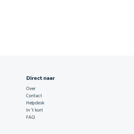
Direct naar
Footer
Over
navigatie
Contact
Helpdesk
In 't kort
FAQ