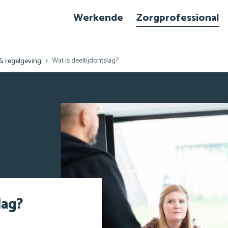
Hoofd
Werkende
Zorgprofessional
navigatie
Wat is deeltijdontslag?
& regelgeving
lag?